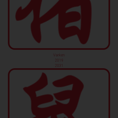
Varken
2019
2031