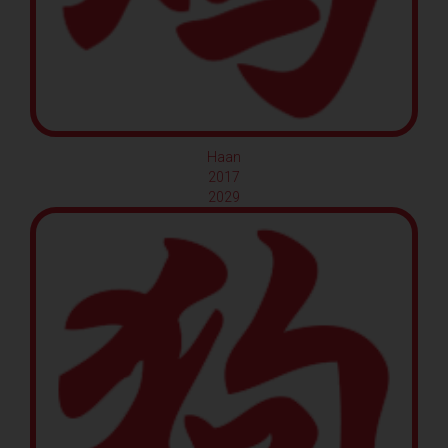
Haan
2017
2029