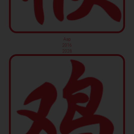
Aap
2016
2028