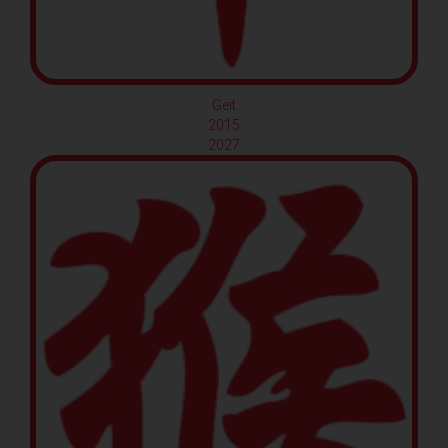
Geit
2015
2027