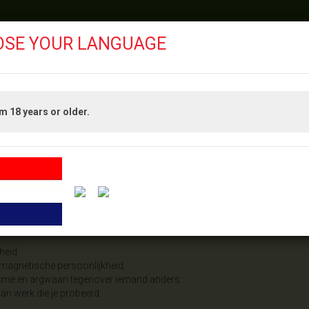
OSE YOUR LANGUAGE
am 18 years or older.
PRODUCTEN
DIERENRIEM
 – 2004 - 2016
heid.
, magnetische persoonlijkheid.
isme en argwaan tegenover iemand anders.
an werk die je probeerd.