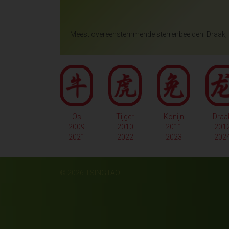
Meest overeenstemmende sterrenbeelden: Draak, 
Os
Tijger
Konijn
Draa
2009
2010
2011
201
2021
2022
2023
202
© 2026 TSINGTAO