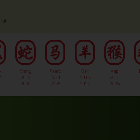
Rat
k
Slang
Paard
Geit
Aap
2
2013
2014
2015
2016
4
2025
2026
2027
2028