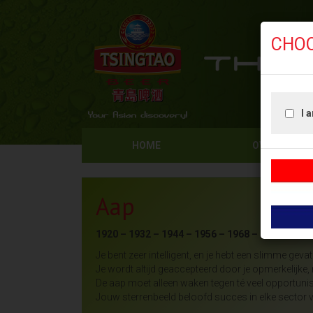
CHO
I 
HOME
OVER ONS
Aap
1920 – 1932 – 1944 – 1956 – 1968 – 1980 – 1992
Je bent zeer intelligent, en je hebt een slimme gevat
Je wordt altijd geaccepteerd door je opmerkelijke
De aap moet alleen waken tegen té veel opportun
Jouw sterrenbeeld beloofd succes in elke sector v