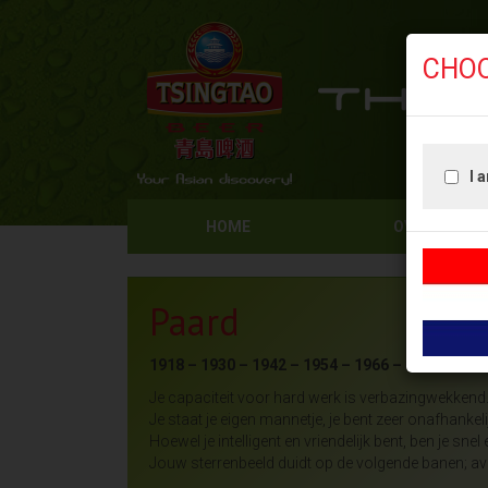
CHO
I 
HOME
OVER ONS
Paard
1918 – 1930 – 1942 – 1954 – 1966 – 1978 – 1990
Je capaciteit voor hard werk is verbazingwekkend
Je staat je eigen mannetje, je bent zeer onafhankeli
Hoewel je intelligent en vriendelijk bent, ben je sne
Jouw sterrenbeeld duidt op de volgende banen; avo