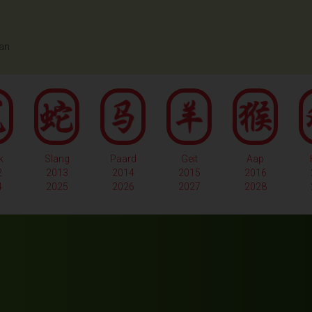
aan
k
Slang
Paard
Geit
Aap
2
2013
2014
2015
2016
4
2025
2026
2027
2028