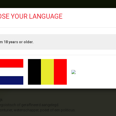
OSE YOUR LANGUAGE
am 18 years or older.
PRODUCTEN
DIERENRIEM
 – 2002 - 2014
.
jk.
l egoïstisch of geraffineerd aangelegd.
nturier, wetenschapper, poëet of een politicus.