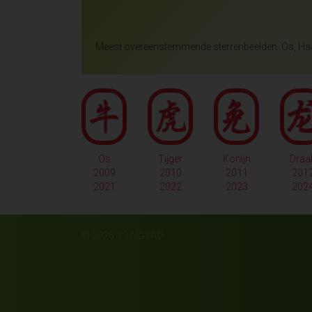
Meest overeenstemmende sterrenbeelden: Os, H
Os
Tijger
Konijn
Draa
2009
2010
2011
201
2021
2022
2023
202
© 2026 TSINGTAO